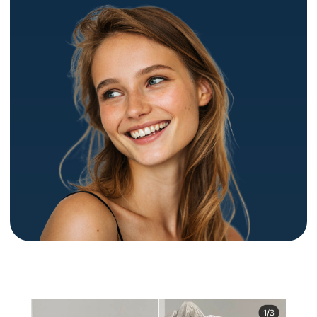
Аппарат имеет 2 типа датчиков:
линейный и точечный, что делает
процедуру смас-лифтинга
результативной, комфортной и
безопасной для пациента.
Записаться
Ответы
на вопросы