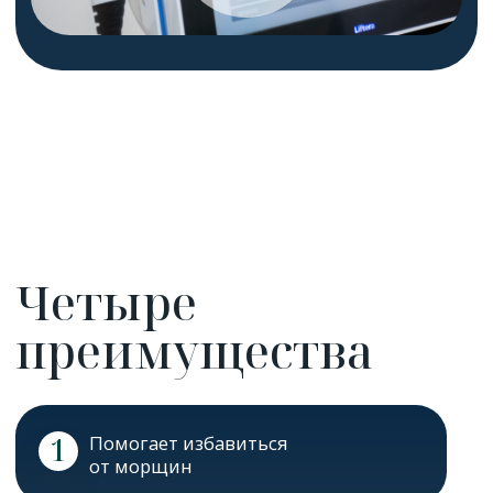
Анатомический лифтинг Liftera
—
процедура ультразвукового лифтинга
с использованием
высокоинтенсивного
сфокусированного ультразвука,
предназначенная для лифтинга лица,
уменьшения морщин, уплотнения
тканей лица и тела, омоложения кожи.
Позволяет совершать обработку лица
в соответствии с анатомическими
линиями, без риска поверхностных
ожогов, с большей скоростью
и меньшей болезненностью.
Альтернатива хирургическим
и инвазивным лифтинговым
методикам, не требующая
реабилитации.