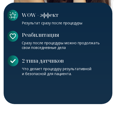
Что такое SMAS
- лифтинг?
С возрастом появляются маркеры
старения, такие как морщины,
истончение кожи, потеря упругости,
увядание кожи. Процедура
SMAS-
лифтинга
показана всем желающим
вернуть себе контуры лица и былую
молодость, и сделать это без
хирургического вмешательства.
Лифтинг лица и шеи без
хирургического
вмешательства.