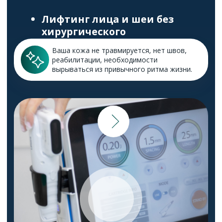
Четыре
преимущества
Помогает избавиться
1
от морщин
Придает четкость
2
контуру лица и тела
Долговременный
3
результат
Отсутствие
4
восстановительного периода
Суть процедуры