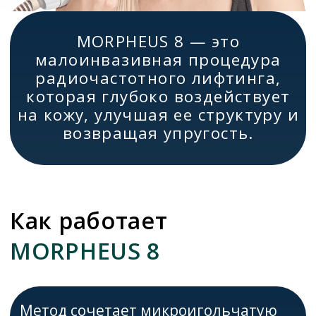
Метод сочетает микроигольчатую
технологию и RF-энергию,
воздействуя на кожу на глубоком
уровне. Это стимулирует активное
обновление тканей и выработку
коллагена.
Тройное действие для
максимального эффекта
Глубокая обработка кожи– подтяжка
и омоложение на клеточном уровне
Сокращение жировых отложений–
моделирование контуров лица и тела
Уплотнение соединительной
ткани– устранение морщин,
дряблости и шрамов