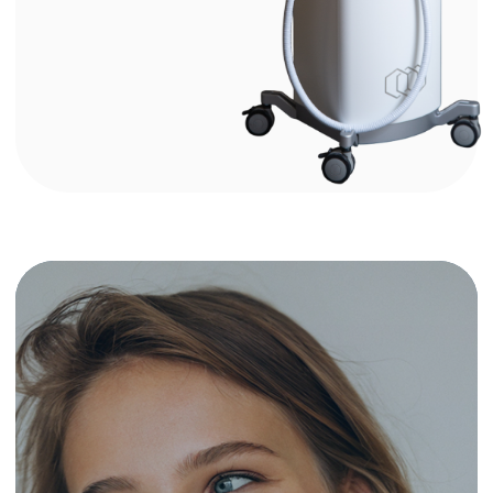
вы сможете увидеть через 2-3
месяца.
Рекомендуемый курс – от 1 до 4
процедур с интервалом 4-6 недель.
Допустимые зоны
для процедуры:
Веки и область вокруг глаз
Лицо, шея и декольте
Живот, бедра и ягодицы
Спина, ноги и колени
MORPHEUS 8 BY INMODE –
красота без хирургического
вмешательства!
Стоимость
- от 30.000 - 70.000 рублей