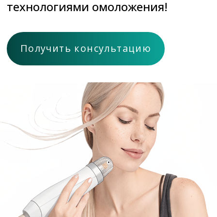
MORPHEUS 8 — это
малоинвазивная процедура
радиочастотного лифтинга,
которая глубоко воздействует
на кожу, улучшая ее структуру и
возвращая упругость.
Как работает
MORPHEUS 8