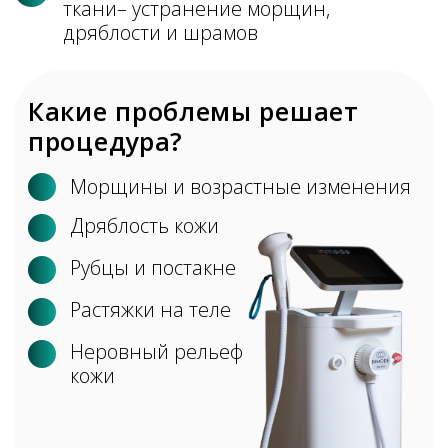
MORPHEUS 8 BY INMODE
Красота без хирургического
вмешательства!
Запишитесь на консультацию и
узнайте, как технология поможет
именно вам.
Когда виден результат?
Первый результат заметен через
14 дней, а окончательного результат