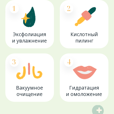
Всего за один сеанс кожа будет очищена
от загрязнений и черных точек,
напитана активными сыворотками,
станет увлажненной и сияющей!
Вы полюбите HydraFacial MD® уже
после первого сеанса!
Записаться
Ответы
на вопросы