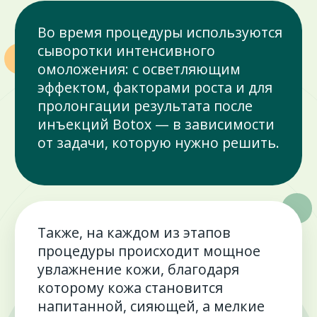
Базовая программа очищения
HF6 100 руб.
6 100 ₽
А22.02
Алмазная дермобразия HF
2 200 ₽
А22.02