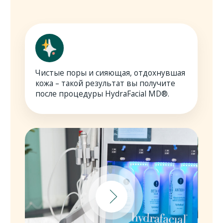
Hydrafacial
Глубокое увлажнение
Intraceuticals и
Ю .Ю.. . .
скидка
на Комплексное очищение
Hydrafacial
Записаться