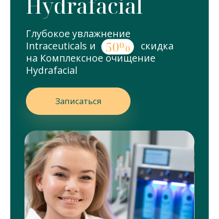
очищение
и омоложение
Как проходит
процедура
На этапе эксфолиации кожа
очищается от ороговевшего слоя,
таким образом становится гладкой
и более ровной.
Во время процедуры используются
сыворотки интенсивного