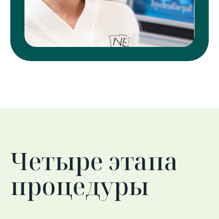
омоложения: с осветляющим
эффектом, факторами роста и для
пролонгации результата после
инъекций Botox — в зависимости
от задачи, которую нужно решить.
Также, на каждом из этапов
процедуры происходит мощное
увлажнение кожи, благодаря
которому кожа становится
напитанной, сияющей, а мелкие
морщинки разглаживаются.