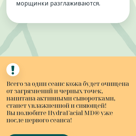
Запишитесь
на процедуру
Глубокое очищение
и увлажнение на аппарате
HydraFacial (США)
Записаться