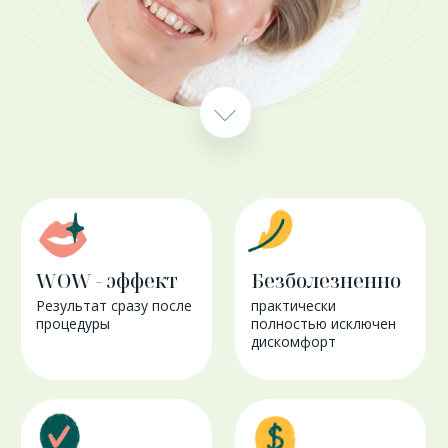
Минимальные
Стоимость
требования (3-5)
Стоимость процедуры
от 6000р.
к количеству процедур
Заметили, что
ваша кожа стала
стянутой, сухой
и обезвоженной?