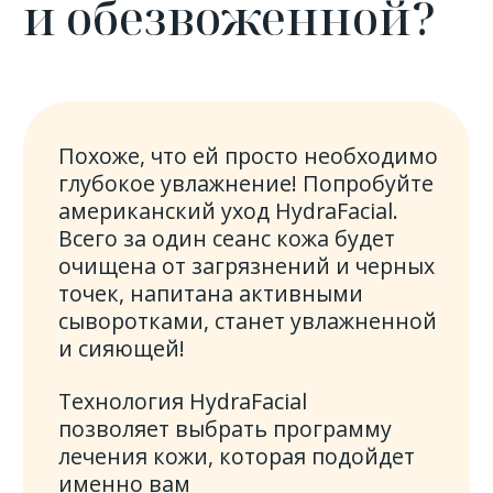
Акция:
Intraceuticals + Hydrafacial
до 31.05.2023
Intraceuticals +