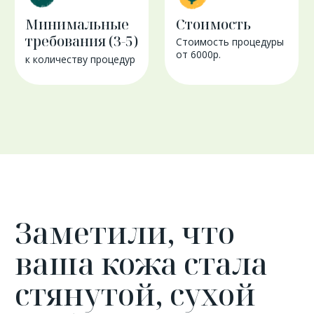
Похоже, что ей просто необходимо
глубокое увлажнение! Попробуйте
американский уход HydraFacial.
Всего за один сеанс кожа будет
очищена от загрязнений и черных
точек, напитана активными
сыворотками, станет увлажненной
и сияющей!
Технология HydraFacial
позволяет выбрать программу
лечения кожи, которая подойдет
именно вам
Чистые поры и сияющая, отдохнувшая
кожа – такой результат вы получите
после процедуры HydraFacial MD®.