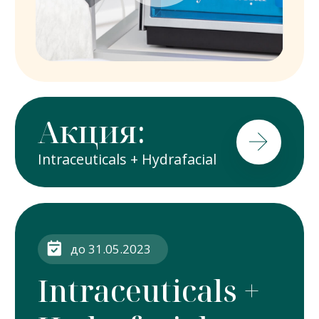
Четыре этапа
процедуры
1
2
Эксфолиация
Кислотный
и увлажнение
пилинг
3
4
Вакуумное
Гидратация