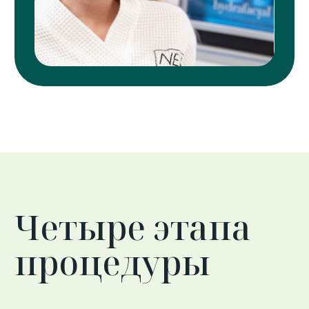
омоложения: с осветляющим
эффектом, факторами роста и для
пролонгации результата после
инъекций Botox — в зависимости
от задачи, которую нужно решить.
Также, на каждом из этапов
процедуры происходит мощное
увлажнение кожи, благодаря
которому кожа становится
напитанной, сияющей, а мелкие
морщинки разглаживаются.