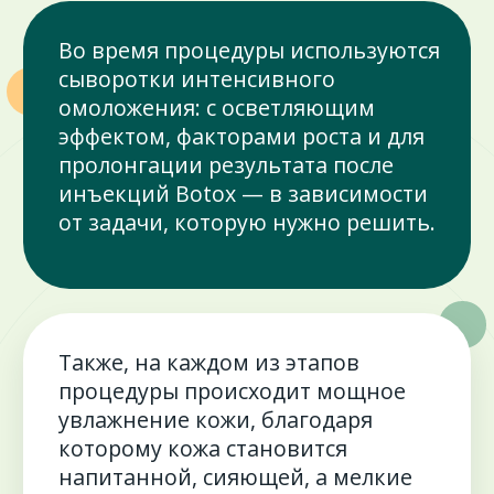
Базовая программа очищения
HF6 100 руб.
6 100 ₽
А22.02
Алмазная дермобразия HF
2 200 ₽
А22.02