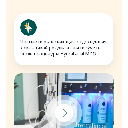
Hydrafacial
Глубокое увлажнение
Intraceuticals и
Ю .Ю.. . .
скидка
на Комплексное очищение
Hydrafacial
Записаться