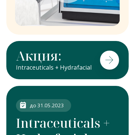
Четыре этапа
процедуры
1
2
Эксфолиация
Кислотный
и увлажнение
пилинг
3
4
Вакуумное
Гидратация