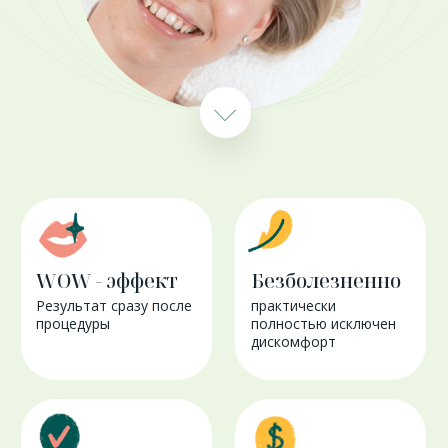
Минимальные
Стоимость
требования (3-5)
Стоимость процедуры
от 6000р.
к количеству процедур
Заметили, что
ваша кожа стала
стянутой, сухой
и обезвоженной?