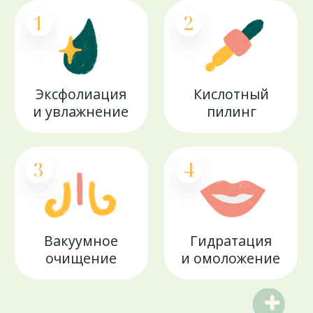
Всего за один сеанс кожа будет очищена
от загрязнений и черных точек,
напитана активными сыворотками,
станет увлажненной и сияющей!
Вы полюбите HydraFacial MD® уже
после первого сеанса!
Записаться
Ответы
на вопросы