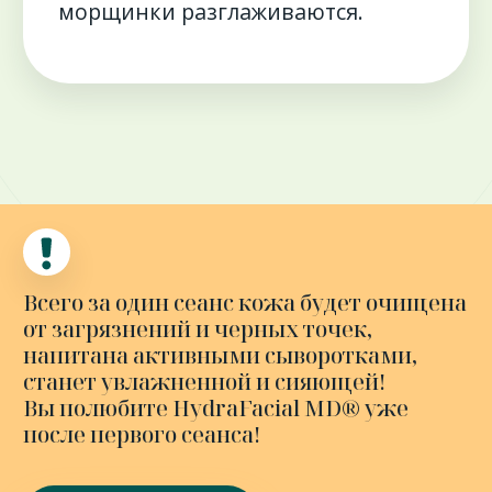
Запишитесь
на процедуру
Глубокое очищение
и увлажнение на аппарате
HydraFacial (США)
Записаться