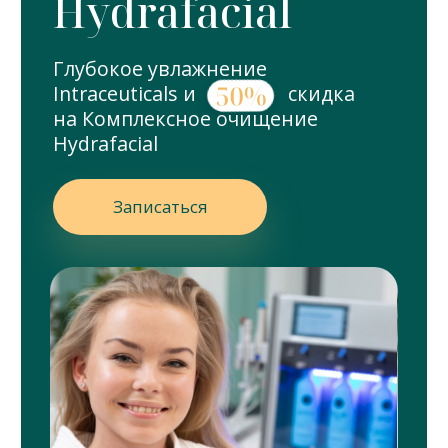
очищение
и омоложение
Как проходит
процедура
На этапе эксфолиации кожа
очищается от ороговевшего слоя,
таким образом становится гладкой
и более ровной.
Во время процедуры используются
сыворотки интенсивного