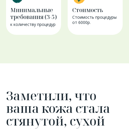
Похоже, что ей просто необходимо
глубокое увлажнение! Попробуйте
американский уход HydraFacial.
Всего за один сеанс кожа будет
очищена от загрязнений и черных
точек, напитана активными
сыворотками, станет увлажненной
и сияющей!
Технология HydraFacial
позволяет выбрать программу
лечения кожи, которая подойдет
именно вам
Чистые поры и сияющая, отдохнувшая
кожа – такой результат вы получите
после процедуры HydraFacial MD®.