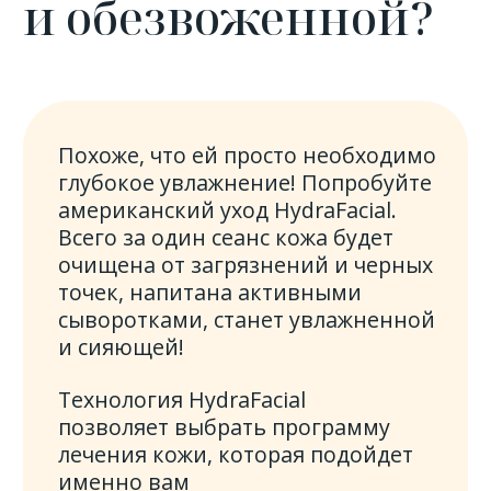
Акция:
Intraceuticals + Hydrafacial
до 31.05.2023
Intraceuticals +